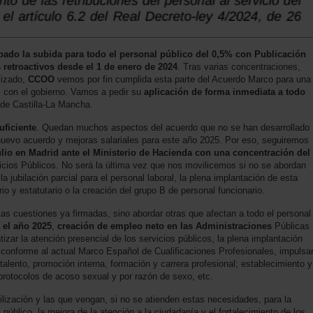
bado la subida para todo el personal público del 0,5% con Publicación
s retroactivos desde el 1 de enero de 2024
. Tras varias concentraciones,
lizado,
CCOO
vemos por fin cumplida esta parte del Acuerdo Marco para una
s con el gobierno. Vamos a pedir su
aplicación de forma inmediata a todo
e Castilla-La Mancha.
uficiente
. Quedan muchos aspectos del acuerdo que no se han desarrollado
nuevo acuerdo y mejoras salariales para este año 2025. Por eso, seguiremos
ulio en Madrid ante el Ministerio de Hacienda con una concentración del
cios Públicos. No será la última vez que nos movilicemos si no se abordan
 jubilación parcial para el personal laboral, la plena implantación de esta
rio y estatutario o la creación del grupo B de personal funcionario.
s cuestiones ya firmadas, sino abordar otras que afectan a todo el personal
 el año 2025
,
creación de empleo neto en las Administraciones
Públicas
tizar la atención presencial de los servicios públicos, la plena implantación
conforme al actual Marco Español de Cualificaciones Profesionales, impulsa
l talento, promoción interna, formación y carrera profesional; establecimiento y
 protocolos de acoso sexual y por razón de sexo, etc.
lización y las que vengan, si no se atienden estas necesidades, para la
público, la mejora de la atención a la ciudadanía y el fortalecimiento de los