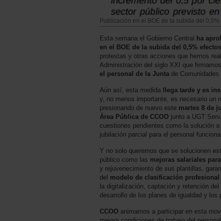
Publicación en el BOE de la subida del 0,5%
Esta semana el Gobierno Central
ha apro
en el BOE de la subida del 0,5%
efecto
protestas y otras acciones que hemos rea
Administración del siglo XXI que firmamo
el personal de la Junta
de Comunidades d
Aún así, esta medida
llega tarde y es ins
y, no menos importante, es necesario un 
presionando de nuevo este
martes 8 de j
Área Pública de CCOO
junto a UGT Servi
cuestiones pendientes como la solución a la
jubilación parcial para el personal funciona
Y no solo queremos que se solucionen esta
público como las
mejoras salariales para
y rejuvenecimiento de sus plantillas, garan
del
modelo de clasificación profesional
la digitalización, captación y retención de
desarrollo de los planes de igualdad y los
CCOO
animamos a participar en esta movi
mejora condiciones de trabajo del personal 