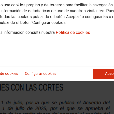
LEO PÚBLICO
io usa cookies propias y de terceros para facilitar la navegación
da del 0,5% pero queda mucho por 
 información de estadísticas de uso de nuestros visitantes. Pu
todas las cookies pulsando el botón 'Aceptar' o configurarlas o 
pulsando el botón 'Configurar cookies'
s información consulta nuestra
Política de cookies
 de cookies
Configurar cookies
Acep