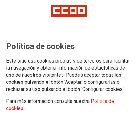
Política de cookies
Este sitio usa cookies propias y de terceros para facilitar
la navegación y obtener información de estadísticas de
25N, Día Internacional de la
uso de nuestros visitantes. Puedes aceptar todas las
Eliminación de la Violencia contra
cookies pulsando el botón 'Aceptar' o configurarlas o
rechazar su uso pulsando el botón 'Configurar cookies'
las Mujeres, la pandemia de las
Para más información consulta nuestra
Política de
pandemias
cookies
Compartimos el manifiesto elaborado por la Secretaría de las
Mujeres de FSC-CCOO.