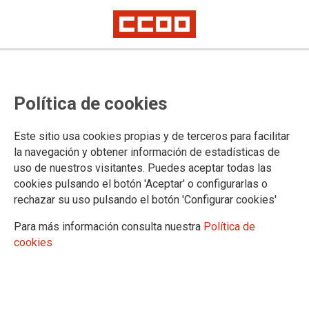
Política de cookies
Este sitio usa cookies propias y de terceros para facilitar
PROCESOS SELECTIVOS
la navegación y obtener información de estadísticas de
Continúan siendo publicadas
uso de nuestros visitantes. Puedes aceptar todas las
cookies pulsando el botón 'Aceptar' o configurarlas o
ofertas de destinos en agosto
rechazar su uso pulsando el botón 'Configurar cookies'
Como anunció Función Pública, durante agosto siguen apareciendo en el
Para más información consulta nuestra
Política de
DOCM ofertas de destino de los procesos selectivos en curso.
cookies
13/08/2024.