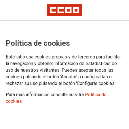
Política de cookies
Este sitio usa cookies propias y de terceros para facilitar
la navegación y obtener información de estadísticas de
CCOO-FSC forma en conducción
uso de nuestros visitantes. Puedes aceptar todas las
segura a 20 trabajadores y
cookies pulsando el botón 'Aceptar' o configurarlas o
rechazar su uso pulsando el botón 'Configurar cookies'
trabajadoras del transporte
Para más información consulta nuestra
Política de
sanitario de Cuenca
cookies
En dos sesiones de ocho horas, 20 personas trabajadoras de
la UTE Ambulancias Cuenca han participado en una acción
formativa organizada por el sector estatal de Carretera y