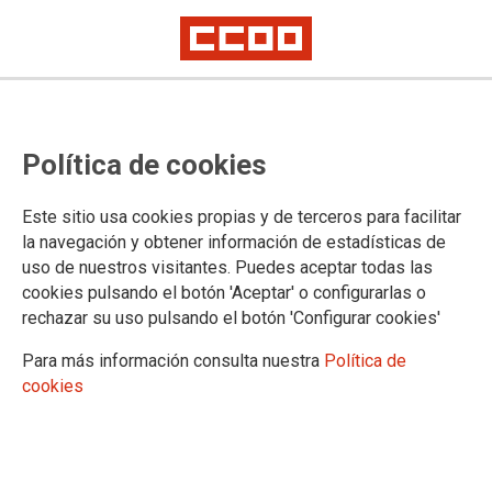
Política de cookies
Este sitio usa cookies propias y de terceros para facilitar
la navegación y obtener información de estadísticas de
La acumulación de bajas sin cubrir
uso de nuestros visitantes. Puedes aceptar todas las
en el Instituto de Ciencias de la
cookies pulsando el botón 'Aceptar' o configurarlas o
rechazar su uso pulsando el botón 'Configurar cookies'
Salud de Talavera provoca una
Para más información consulta nuestra
Política de
catarata de nuevas bajas por
cookies
sobresfuerzos
Una de cada tres limpiadoras está de baja; 15 mujeres tienen que hacer
el trabajo de 23