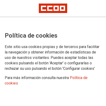
Política de cookies
Este sitio usa cookies propias y de terceros para facilitar
la navegación y obtener información de estadísticas de
Mostrar: |
10
|
25
|
50
|
100
1 |
2 |
3 |
4 |
5 |
Siguiente
uso de nuestros visitantes. Puedes aceptar todas las
Mostrando contenidos 1 a 10 de 46
cookies pulsando el botón 'Aceptar' o configurarlas o
31/07/2026. Publicado el IX Convenio Colectivo para
rechazar su uso pulsando el botón 'Configurar cookies'
el personal laboral de la Junta
Para más información consulta nuestra
Política de
cookies
30/07/2026. El 3 de agosto se constituirán las
comisiones Negociadora y Paritaria del nuevo IX
Convenio Colectivo