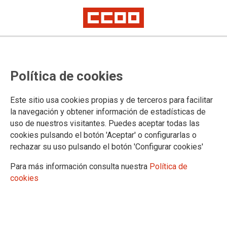
Política de cookies
Este sitio usa cookies propias y de terceros para facilitar
la navegación y obtener información de estadísticas de
Mostrar: |
10
|
25
|
50
|
100
1 |
2 |
3 |
Siguiente
uso de nuestros visitantes. Puedes aceptar todas las
Mostrando contenidos 1 a 10 de 29
cookies pulsando el botón 'Aceptar' o configurarlas o
20/07/2026. Fomento: todo sigue igual
rechazar su uso pulsando el botón 'Configurar cookies'
Para más información consulta nuestra
Política de
03/07/2026. Convocada la Mesa Técnica de la
cookies
Consejería de Fomento
12/03/2026. Una mesa breve y muchas cuestiones