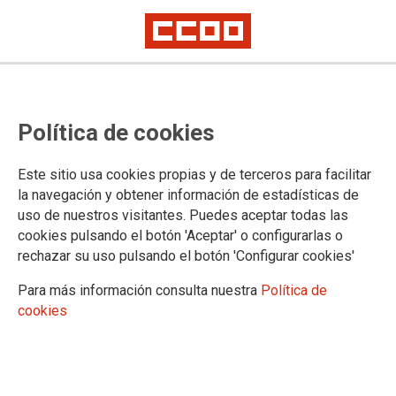
Política de cookies
Este sitio usa cookies propias y de terceros para facilitar
la navegación y obtener información de estadísticas de
Mostrar: |
10
|
25
|
50
|
100
1 |
2 |
3 |
4 |
5 |
6 |
7 |
8 |
9 |
Siguiente
uso de nuestros visitantes. Puedes aceptar todas las
Mostrando contenidos 1 a 10 de 109
cookies pulsando el botón 'Aceptar' o configurarlas o
06/08/2026. CCOO firma el IV Convenio Colectivo
rechazar su uso pulsando el botón 'Configurar cookies'
del Grupo Renfe
Para más información consulta nuestra
Política de
cookies
15/07/2026. CCOO denuncia el caos en la estación
de tren de Alcázar por las múltiples incidencias en el
mes de julio