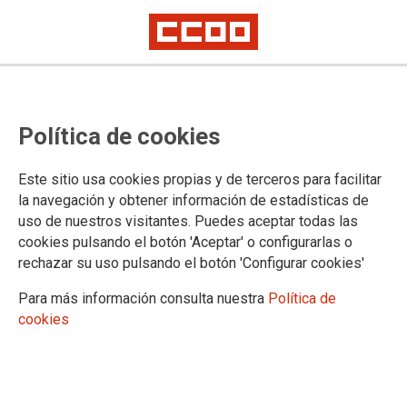
Política de cookies
Este sitio usa cookies propias y de terceros para facilitar
05.10.2023
la navegación y obtener información de estadísticas de
SENTENCIA DE DESPIDO IMPROCEDENTE EN LA JCCM (CCOO)
uso de nuestros visitantes. Puedes aceptar todas las
cookies pulsando el botón 'Aceptar' o configurarlas o
Sentencia de despido improcedente de la JCCM
rechazar su uso pulsando el botón 'Configurar cookies'
Ver documento
Para más información consulta nuestra
Política de
cookies