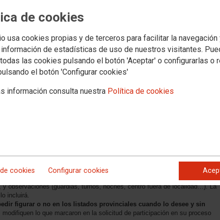
LAMENTO DE BOLSAS
tica de cookies
nuevo reglamento de bolsas de trab
io usa cookies propias y de terceros para facilitar la navegación
 información de estadísticas de uso de nuestros visitantes. Pu
 se encuentra en su fase final y cerca del acuerdo. Hoy se han repasado alg
todas las cookies pulsando el botón 'Aceptar' o configurarlas o 
a el IX Convenio Colectivo y afectaría a todas las bolsas.
pulsando el botón 'Configurar cookies'
s información consulta nuestra
Política de cookies
nzada tras varias reuniones. Hoy hemos repasado una nueva versión de la
sde
CCOO
son:
 de cookies
Configurar cookies
Acep
uir unos datos mínimos
sobre la misma y que así lo refleje el reglamento:
os, y observaciones (guardias, turnos, noches, centro fuera de localidad…). La
o incluirá.
dir figurar o no en los listados provinciales cuando lo desee y sin
s modifiquen lo que marcaron en la solicitud de participación en su proceso