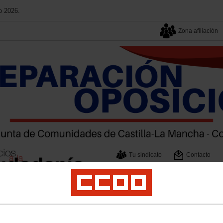
o 2026.
Zona afiliación
Tu sindicato
Contacto
Tu sector
Multimedia
 Parcial de personal laboral de la JCCM
Secciones Sindicales
Provincias
Emp
ral y Medio Ambiente
Documentos
Congreso
Artículo 7
Calendario Laboral 
ERSONAL LABORAL
Mesas de negociación