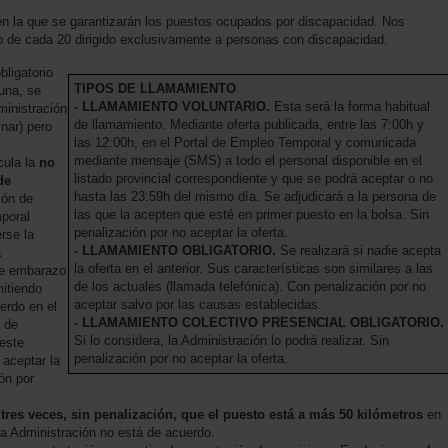
n la que se garantizarán los puestos ocupados por discapacidad. Nos
to de cada 20 dirigido exclusivamente a personas con discapacidad.
ligatorio
TIPOS DE LLAMAMIENTO
una, se
- LLAMAMIENTO VOLUNTARIO.
Esta será la forma habitual
inistración
de llamamiento. Mediante oferta publicada, entre las 7:00h y
nar) pero
las 12:00h, en el Portal de Empleo Temporal y comunicada
mediante mensaje (SMS) a todo el personal disponible en el
cula la
no
listado provincial correspondiente y que se podrá aceptar o no
de
hasta las 23:59h del mismo día. Se adjudicará a la persona de
ión de
las que la acepten que esté en primer puesto en la bolsa. Sin
poral
penalización por no aceptar la oferta.
rse la
- LLAMAMIENTO OBLIGATORIO.
Se realizará si nadie acepta
a
la oferta en el anterior. Sus características son similares a las
de embarazo
de los actuales (llamada telefónica). Con penalización por no
mitiendo
aceptar salvo por las causas establecidas.
erdo en el
- LLAMAMIENTO COLECTIVO PRESENCIAL OBLIGATORIO.
 de
Si lo considera, la Administración lo podrá realizar. Sin
este
penalización por no aceptar la oferta.
 aceptar la
ión por
r tres veces, sin penalización, que el puesto está a más 50 kilómetros
en
La Administración no está de acuerdo.