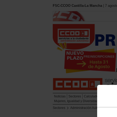
FSC-CCOO Castilla-La Mancha
| 7 agost
Noticias
Sectores
Calculadora Jubilación
Mujeres, Igualdad y Diversidad
Salud Labo
Sectores
Administración Autonómica
P