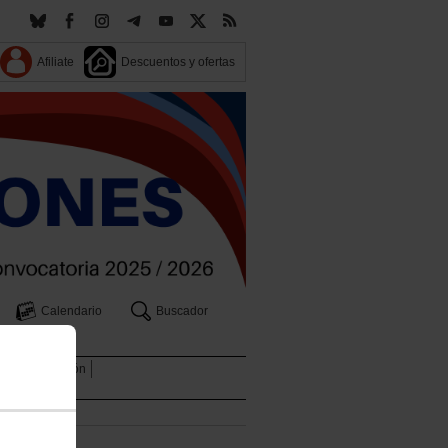
Afiliate
Descuentos y ofertas
Calendario
Buscador
leo
Formación
2027