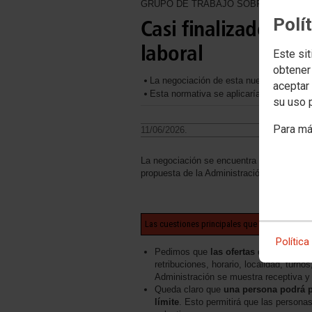
GRUPO DE TRABAJO SOBRE EL REG
Polí
Casi finalizado el 
laboral
Este sit
obtener
La negociación de esta nueva normativa
aceptar 
Esta normativa se aplicaría si se aprueb
su uso 
Para má
11/06/2026.
La negociación se encuentra bastante ava
propuesta de la Administración.
Las cuestiones principales que planteado de
Política
Pedimos que
las ofertas deben incl
retribuciones, horario, localidad, turn
Administración se muestra receptiva y l
Queda claro que
una persona podrá pe
límite
. Esto permitirá que las persona