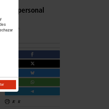
ajo de personal
 y
edes
unos aspectos.
rechazar
tar