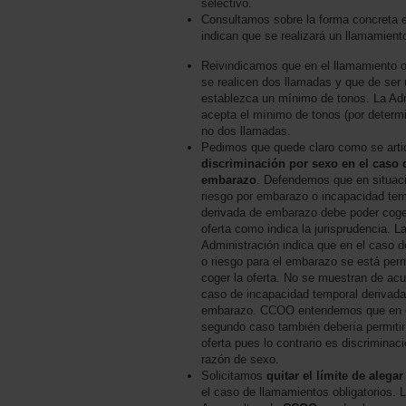
selectivo.
Consultamos sobre la forma concreta e
indican que se realizará un llamamien
Reivindicamos que en el llamamiento ob
se realicen dos llamadas y que de ser 
establezca un mínimo de tonos. La Adm
acepta el mínimo de tonos (por determi
no dos llamadas.
Pedimos que quede claro como se arti
discriminación por sexo en el caso 
embarazo
. Defendemos que en situac
riesgo por embarazo o incapacidad tem
derivada de embarazo debe poder coge
oferta como indica la jurisprudencia. L
Administración indica que en el caso 
o riesgo para el embarazo se está per
coger la oferta. No se muestran de acu
caso de incapacidad temporal derivada
embarazo. CCOO entendemos que en 
segundo caso también debería permitir
oferta pues lo contrario es discriminac
razón de sexo.
Solicitamos
quitar el límite de alega
el caso de llamamientos obligatorios. 