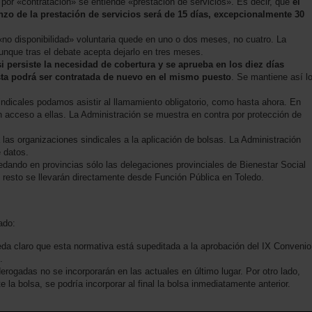
por «contratación» se entiende «prestación de servicios». Es decir, que
el
nzo de la prestación de servicios será de 15 días, excepcionalmente 30
«no disponibilidad» voluntaria quede en uno o dos meses, no cuatro. La
unque tras el debate acepta dejarlo en tres meses.
si persiste la necesidad de cobertura y se aprueba en los diez días
ésta podrá ser contratada de nuevo en el mismo puesto
. Se mantiene así l
dicales podamos asistir al llamamiento obligatorio, como hasta ahora. En
 acceso a ellas. La Administración se muestra en contra por protección de
as organizaciones sindicales a la aplicación de bolsas. La Administración
 datos.
dando en provincias sólo las delegaciones provinciales de Bienestar Social
 resto se llevarán directamente desde Función Pública en Toledo.
ado:
eda claro que esta normativa está supeditada a la aprobación del IX Convenio
.
rogadas no se incorporarán en las actuales en último lugar. Por otro lado,
 la bolsa, se podría incorporar al final la bolsa inmediatamente anterior.