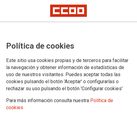
Política de cookies
Este sitio usa cookies propias y de terceros para facilitar
la navegación y obtener información de estadísticas de
Cuidar a quienes nos cuidan
uso de nuestros visitantes. Puedes aceptar todas las
cookies pulsando el botón 'Aceptar' o configurarlas o
Dignidad laboral y salud en el empleo del hogar
rechazar su uso pulsando el botón 'Configurar cookies'
08/06/2026.
Para más información consulta nuestra
Política de
cookies
Los cuidados sostienen la vida, la
sociedad y la economía, pero
históricamente han sido
invisibilizados, minusvalorados y