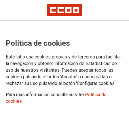
Política de cookies
Este sitio usa cookies propias y de terceros para facilitar
la navegación y obtener información de estadísticas de
Día Mundial del Acogimiento
uso de nuestros visitantes. Puedes aceptar todas las
Familiar: Solidaridad que
cookies pulsando el botón 'Aceptar' o configurarlas o
rechazar su uso pulsando el botón 'Configurar cookies'
transforma.
Para más información consulta nuestra
Política de
cookies
El próximo 31 de mayo celebramos el Día Mundial del
Acogimiento Familiar. Mientras que el Día de las Familias nos
permitió hablar de la diversidad de estructuras, hoy ponemos
el foco en una de las formas más generosas y necesarias de