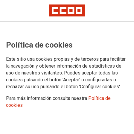
Política de cookies
Este sitio usa cookies propias y de terceros para facilitar
la navegación y obtener información de estadísticas de
CCOO PRESENTA RECLAMACIONES
uso de nuestros visitantes. Puedes aceptar todas las
A LA APROBACIÓN INICIAL DE LOS
cookies pulsando el botón 'Aceptar' o configurarlas o
rechazar su uso pulsando el botón 'Configurar cookies'
PRESUPUESTOS DEL
Para más información consulta nuestra
Política de
AYUNTAMIENTO DE TARANCON
cookies
PARA 2026
Desde CCOO denuncia que no se ha informado ni negociado con la
Representación legal y sindical el contenido del capitulo I de Personal
como marca la legislación vigente y jurisprudencia consolidada.